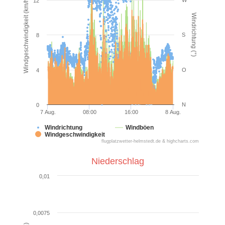
Windgeschwindigkeit (km/h)
W
12
Windrichtung (°)
S
8
O
4
N
0
7 Aug.
08:00
16:00
8 Aug.
Windrichtung
Windböen
Windgeschwindigkeit
flugplatzwetter-helmstedt.de & highcharts.com
Niederschlag
0,01
0,0075