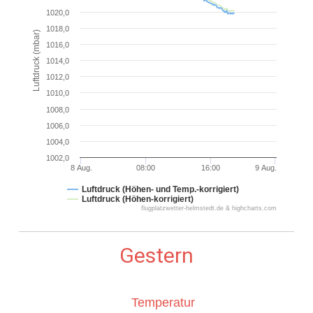
1020,0
1018,0
Luftdruck (mbar)
1016,0
1014,0
1012,0
1010,0
1008,0
1006,0
1004,0
1002,0
8 Aug.
08:00
16:00
9 Aug.
Luftdruck (Höhen- und Temp.-korrigiert)
Luftdruck (Höhen-korrigiert)
flugplatzwetter-helmstedt.de & highcharts.com
Gestern
Temperatur