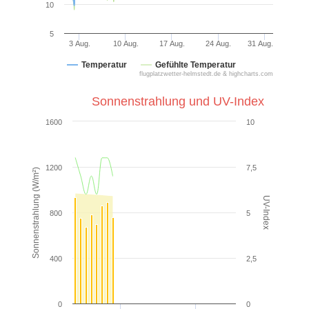
10
5
3 Aug.
10 Aug.
17 Aug.
24 Aug.
31 Aug.
Temperatur
Gefühlte Temperatur
flugplatzwetter-helmstedt.de & highcharts.com
Sonnenstrahlung und UV-Index
1600
10
1200
7,5
Sonnenstrahlung (W/m²)
UV-Index
800
5
400
2,5
0
0