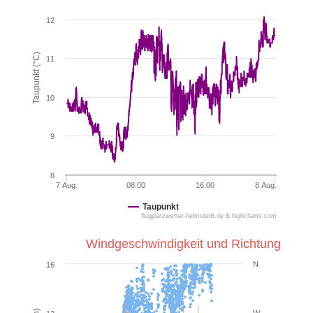
12
Taupunkt (°C)
11
10
9
8
7 Aug.
08:00
16:00
8 Aug.
Taupunkt
flugplatzwetter-helmstedt.de & highcharts.com
Windgeschwindigkeit und Richtung
N
16