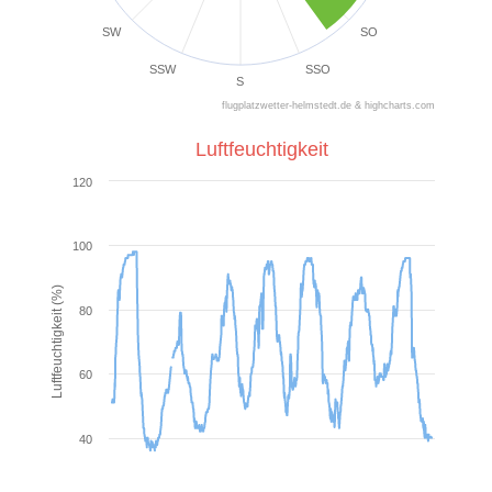
SW
SO
SSW
SSO
S
flugplatzwetter-helmstedt.de & highcharts.com
Luftfeuchtigkeit
120
100
Luftfeuchtigkeit (%)
80
60
40