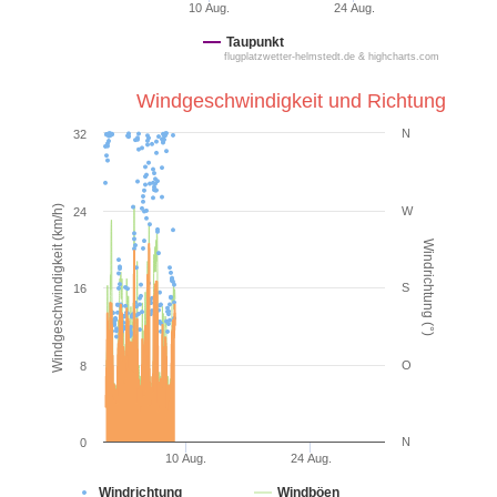
10 Aug.
24 Aug.
Taupunkt
flugplatzwetter-helmstedt.de & highcharts.com
Windgeschwindigkeit und Richtung
N
32
Windgeschwindigkeit (km/h)
W
24
Windrichtung (°)
S
16
O
8
N
0
10 Aug.
24 Aug.
Windrichtung
Windböen