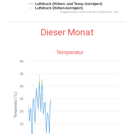
Luftdruck (Höhen- und Temp.-korrigiert)
Luftdruck (Höhen-korrigiert)
flugplatzwetter-helmstedt.de & highcharts.com
Dieser Monat
Temperatur
40
35
30
Temperatur (°C)
25
20
15