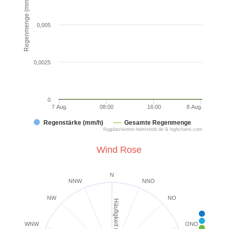
Regenmenge (mm)
0,005
0,0025
0
7 Aug.
08:00
16:00
8 Aug.
Regenstärke (mm/h)
Gesamte Regenmenge
flugplatzwetter-helmstedt.de & highcharts.com
Wind Rose
N
NNW
NNO
NW
NO
Häufigkeit (%)
< 2 k
2-5 k
WNW
ONO
6-1