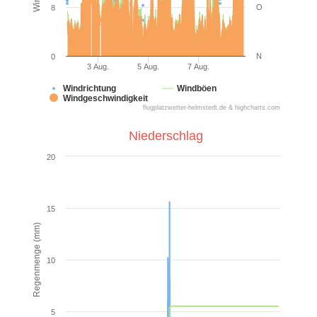
O
8
N
0
3 Aug.
5 Aug.
7 Aug.
Windrichtung
Windböen
Windgeschwindigkeit
flugplatzwetter-helmstedt.de & highcharts.com
Niederschlag
20
15
Regenmenge (mm)
10
5