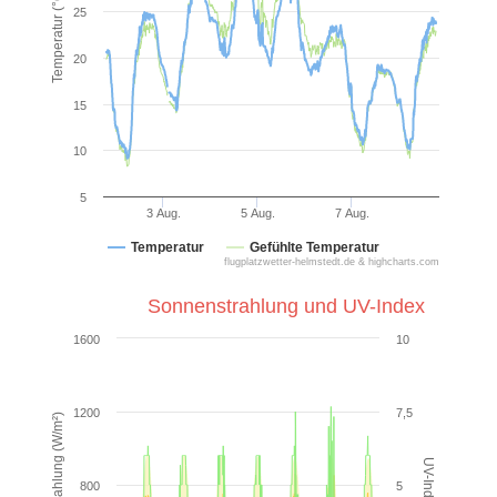
Temperatur (°C)
25
20
15
10
5
3 Aug.
5 Aug.
7 Aug.
Temperatur
Gefühlte Temperatur
flugplatzwetter-helmstedt.de & highcharts.com
Sonnenstrahlung und UV-Index
1600
10
1200
7,5
Sonnenstrahlung (W/m²)
UV-Index
800
5