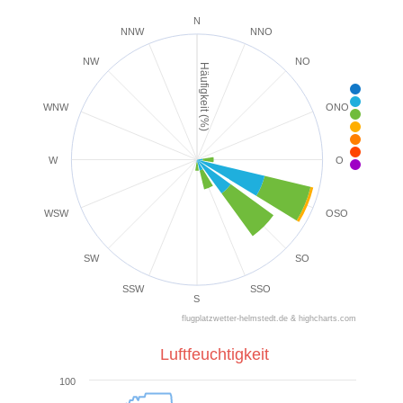
N
NNW
NNO
NW
NO
Häufigkeit (%)
< 2 k
2-5 k
WNW
ONO
6-1
1
2
2
W
O
39+ 
WSW
OSO
SW
SO
SSW
SSO
S
flugplatzwetter-helmstedt.de & highcharts.com
Luftfeuchtigkeit
100