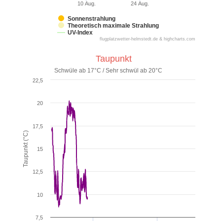
10 Aug.
24 Aug.
Sonnenstrahlung
Theoretisch maximale Strahlung
UV-Index
flugplatzwetter-helmstedt.de & highcharts.com
Taupunkt
Schwüle ab 17°C / Sehr schwül ab 20°C
22,5
20
17,5
Taupunkt (°C)
15
12,5
10
7,5