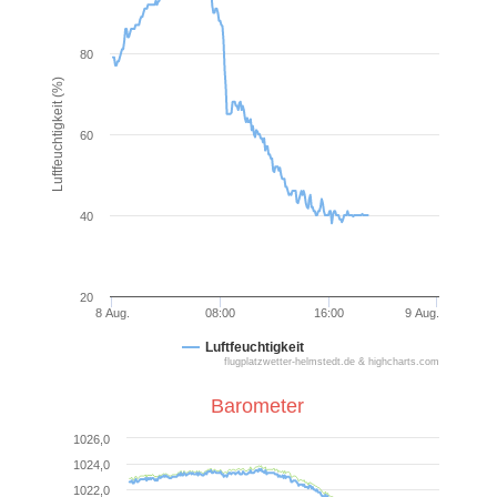
80
Luftfeuchtigkeit (%)
60
40
20
8 Aug.
08:00
16:00
9 Aug.
N/A
Luftfeuchtigkeit
flugplatzwetter-helmstedt.de & highcharts.com
Barometer
1026,0
1024,0
1022,0