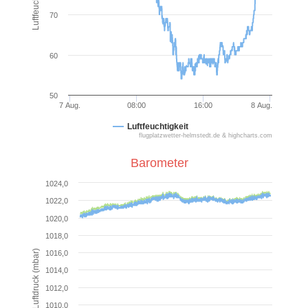
70
60
50
7 Aug.
08:00
16:00
8 Aug.
Luftfeuchtigkeit
flugplatzwetter-helmstedt.de & highcharts.com
Barometer
1024,0
1022,0
1020,0
1018,0
Luftdruck (mbar)
1016,0
1014,0
1012,0
1010,0