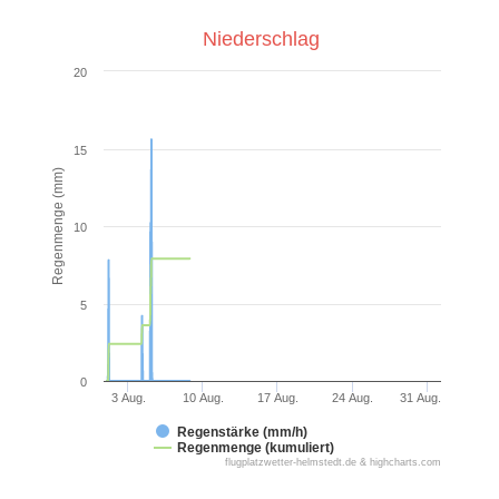
Niederschlag
20
15
Regenmenge (mm)
10
5
0
3 Aug.
10 Aug.
17 Aug.
24 Aug.
31 Aug.
Regenstärke (mm/h)
Regenmenge (kumuliert)
flugplatzwetter-helmstedt.de & highcharts.com