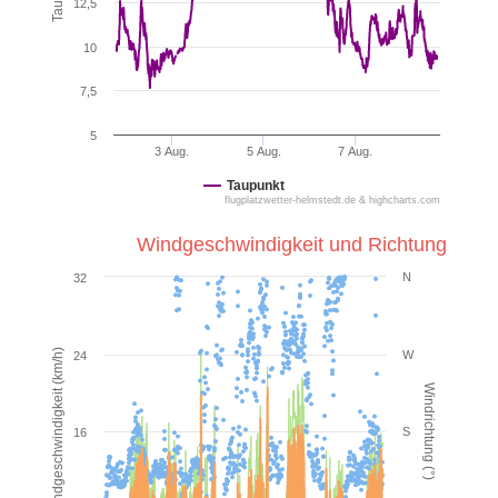
12,5
10
7,5
5
3 Aug.
5 Aug.
7 Aug.
Taupunkt
flugplatzwetter-helmstedt.de & highcharts.com
Windgeschwindigkeit und Richtung
N
32
Windgeschwindigkeit (km/h)
W
24
Windrichtung (°)
S
16