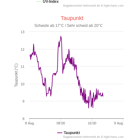
UV-Index
flugplatzwetter-helmstedt.de & highcharts.com
Taupunkt
Schwüle ab 17°C / Sehr schwül ab 20°C
13
12
Taupunkt (°C)
11
10
9
8
8 Aug.
08:00
16:00
9 Aug.
Taupunkt
flugplatzwetter-helmstedt.de & highcharts.com