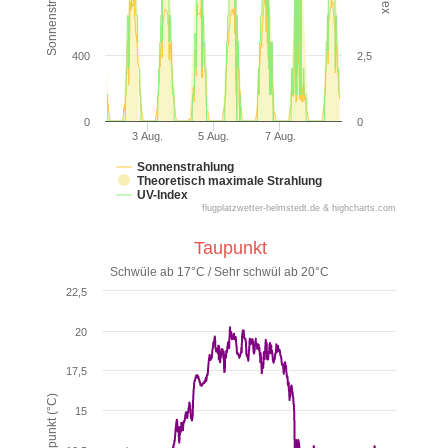
400
2,5
0
0
3 Aug.
5 Aug.
7 Aug.
Sonnenstrahlung
Theoretisch maximale Strahlung
UV-Index
flugplatzwetter-helmstedt.de & highcharts.com
Taupunkt
Schwüle ab 17°C / Sehr schwül ab 20°C
22,5
20
17,5
Taupunkt (°C)
15