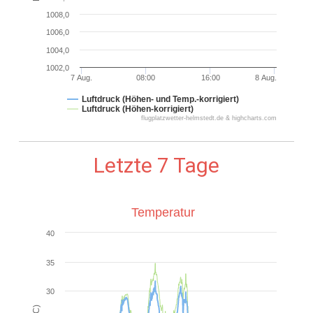
1008,0
1006,0
1004,0
1002,0
7 Aug.
08:00
16:00
8 Aug.
N/A
Luftdruck (Höhen- und Temp.-korrigiert)
Luftdruck (Höhen-korrigiert)
flugplatzwetter-helmstedt.de & highcharts.com
Letzte 7 Tage
Temperatur
40
35
30