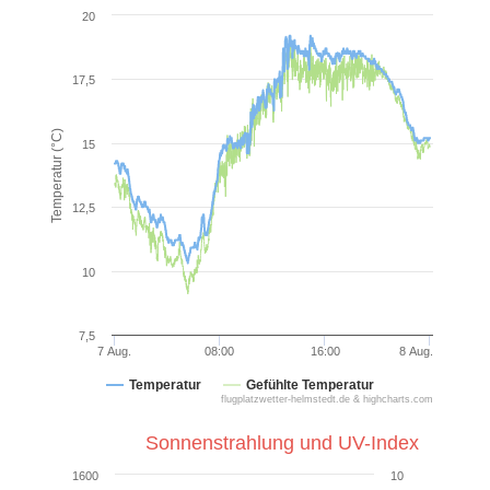
20
17,5
Temperatur (°C)
15
12,5
10
7,5
7 Aug.
08:00
16:00
8 Aug.
Temperatur
Gefühlte Temperatur
flugplatzwetter-helmstedt.de & highcharts.com
Sonnenstrahlung und UV-Index
1600
10