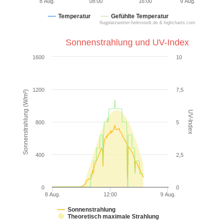
8 Aug.
08:00
16:00
9 Aug.
Temperatur
Gefühlte Temperatur
flugplatzwetter-helmstedt.de & highcharts.com
Sonnenstrahlung und UV-Index
1600
10
1200
7,5
Sonnenstrahlung (W/m²)
UV-Index
800
5
400
2,5
0
0
8 Aug.
12:00
9 Aug.
Sonnenstrahlung
Theoretisch maximale Strahlung