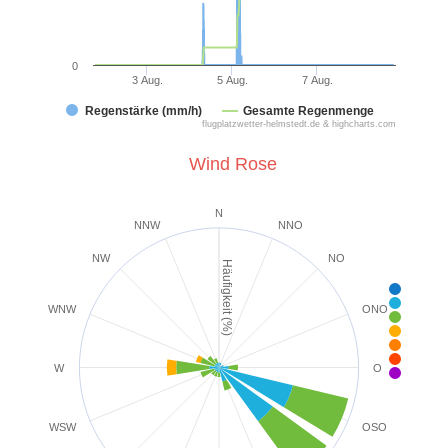
0
3 Aug.
5 Aug.
7 Aug.
Regenstärke (mm/h)
Gesamte Regenmenge
flugplatzwetter-helmstedt.de & highcharts.com
Wind Rose
N
NNW
NNO
NW
NO
Häufigkeit (%)
< 2 k
2-5 k
WNW
ONO
6-1
1
2
2
W
O
39+ 
WSW
OSO