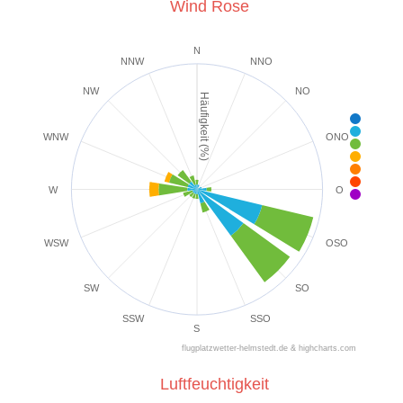
Wind Rose
N
NNW
NNO
NW
NO
Häufigkeit (%)
< 2 k
2-5 k
WNW
ONO
6-1
1
2
2
W
O
39+ 
WSW
OSO
SW
SO
SSW
SSO
S
flugplatzwetter-helmstedt.de & highcharts.com
Luftfeuchtigkeit