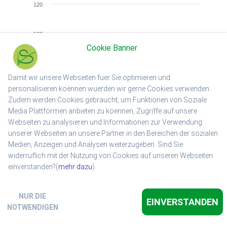
120
100
Cookie Banner
Luftfeuchtigkeit (%)
80
Damit wir unsere Webseiten fuer Sie optimieren und
personalisieren koennen wuerden wir gerne Cookies verwenden.
60
Zudem werden Cookies gebraucht, um Funktionen von Soziale
Media Plattformen anbieten zu koennen, Zugriffe auf unsere
Webseiten zu analysieren und Informationen zur Verwendung
40
unserer Webseiten an unsere Partner in den Bereichen der sozialen
Medien, Anzeigen und Analysen weiterzugeben. Sind Sie
20
widerruflich mit der Nutzung von Cookies auf unseren Webseiten
10 Aug.
24 Aug.
einverstanden?(
mehr dazu
)
Luftfeuchtigkeit
flugplatzwetter-helmstedt.de & highcharts.com
NUR DIE
EINVERSTANDEN
Barometer
NOTWENDIGEN
1024,0