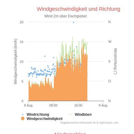
Windgeschwindigkeit und Richtung
Wind 2m über Dachgiebel
N
20
Windgeschwindigkeit (km/h)
W
15
Windrichtung (°)
S
10
O
5
N
0
8 Aug.
08:00
16:00
9 Aug.
Windrichtung
Windböen
Windgeschwindigkeit
flugplatzwetter-helmstedt.de & highcharts.com