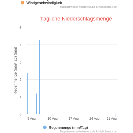
Windgeschwindigkeit
flugplatzwetter-helmstedt.de & highcharts.com
Tägliche Niederschlagsmenge
5
4
Regenmenge (mm/Tag) (mm)
3
2
1
0
3 Aug.
10 Aug.
17 Aug.
24 Aug.
31 Aug.
Regenmenge (mm/Tag)
flugplatzwetter-helmstedt.de & highcharts.com