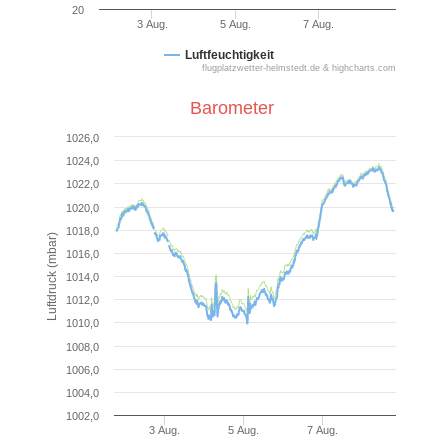
20
3 Aug.
5 Aug.
7 Aug.
N/A
Luftfeuchtigkeit
flugplatzwetter-helmstedt.de & highcharts.com
Barometer
1026,0
1024,0
1022,0
1020,0
1018,0
Luftdruck (mbar)
1016,0
1014,0
1012,0
1010,0
1008,0
1006,0
1004,0
1002,0
3 Aug.
5 Aug.
7 Aug.