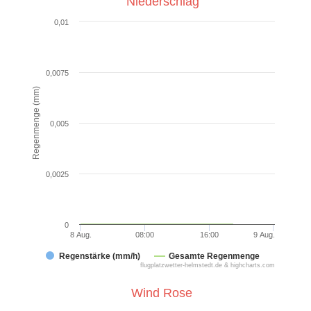
Niederschlag
0,01
0,0075
Regenmenge (mm)
0,005
0,0025
0
8 Aug.
08:00
16:00
9 Aug.
Regenstärke (mm/h)
Gesamte Regenmenge
flugplatzwetter-helmstedt.de & highcharts.com
Wind Rose