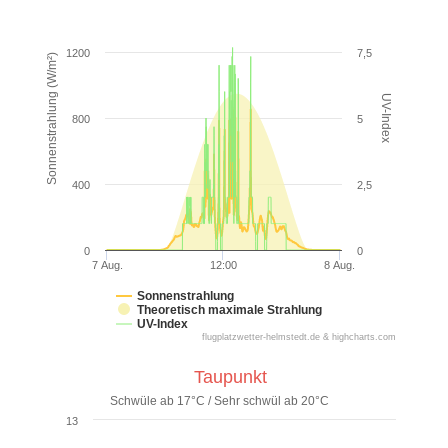
1200
7,5
Sonnenstrahlung (W/m²)
UV-Index
800
5
400
2,5
0
0
7 Aug.
12:00
8 Aug.
Sonnenstrahlung
Theoretisch maximale Strahlung
UV-Index
flugplatzwetter-helmstedt.de & highcharts.com
Taupunkt
Schwüle ab 17°C / Sehr schwül ab 20°C
13